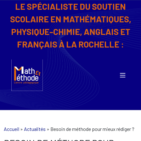
LE SPÉCIALISTE DU SOUTIEN
SCOLAIRE EN MATHÉMATIQUES,
PHYSIQUE-CHIMIE, ANGLAIS ET
FRANÇAIS À LA ROCHELLE :
Accueil
»
Actualités
»
Besoin de méthode pour mieux rédiger ?